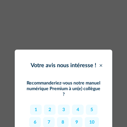
Votre avis nous intéresse !
Votre avis nous intéresse !
Recommanderiez-vous notre
manuel
Recommanderiez-vous notre
site
numérique Premium
à un(e) collègue
web
à un(e) collègue ?
?
1
2
3
4
5
1
2
3
4
5
6
7
8
9
10
6
7
8
9
10