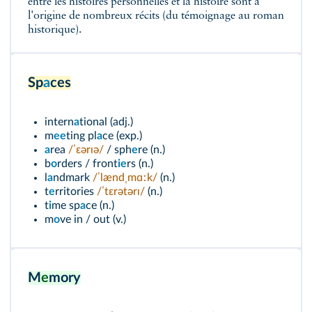
entre les histoires personnelles et la histoire sont à
l'origine de nombreux récits (du témoignage au roman
historique).
Sp
a
ces
intern
a
tional (adj.)
m
ee
ting pl
a
ce (exp.)
a
rea
/ˈɛərɪə/
/ sph
e
re (n.)
b
o
rders / front
ie
rs (n.)
l
a
ndmark
/ˈlændˌmɑːk/
(n.)
t
e
rritories
/ˈtɛrətərɪ/
(n.)
t
i
me sp
a
ce (n.)
m
o
ve in / out (v.)
M
e
mory