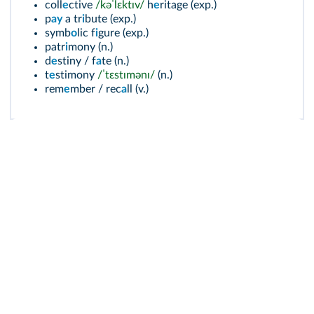
coll
e
ctive
/kəˈlɛktɪv/
h
e
ritage (exp.)
p
ay
a tr
i
bute (exp.)
symb
o
lic f
i
gure (exp.)
patr
i
mony (n.)
d
e
stiny / f
a
te (n.)
t
e
stimony
/ˈtɛstɪmənɪ/
(n.)
rem
e
mber / rec
a
ll (v.)