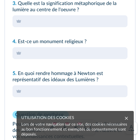
3.
Quelle est la signification métaphorique de la
lumière au centre de l'oeuvre ?
4.
Est-ce un monument religieux ?
5.
En quoi rendre hommage à Newton est
représentatif des idéaux des Lumières ?
Question de synthèse
UTILISATION DES COOKIES
Pourquoi peut-on qualifier ce cénotaphe d'œuvre
Lors de votre navigation sur ce site, des cookies nécessaires
au bon fonctionnement et exemptés de consentement sont
des Lumières ? Utilisez votre analyse de l'œuvre et
déposés.
vos connaissances contextuelles.