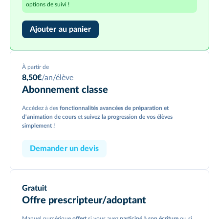
options de suivi !
Ajouter au panier
À partir de
8,50
€
/an/élève
Abonnement classe
Accédez à des
fonctionnalités avancées de préparation et
d'animation de cours
et
suivez la progression de vos élèves
simplement !
Demander un devis
Gratuit
Offre prescripteur/
adoptant
Manuel numérique
offert
si vous avez
participé à son écriture
ou si