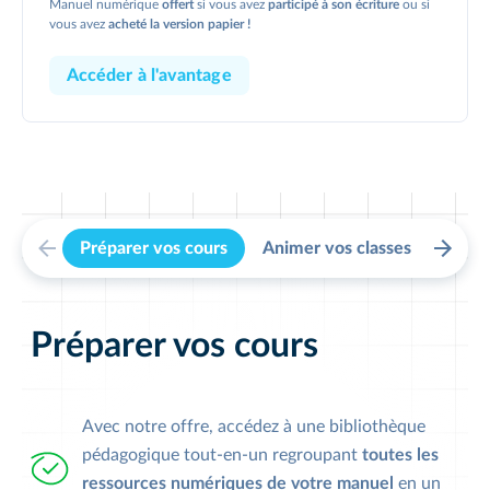
Manuel numérique
offert
si vous avez
participé à son écriture
ou si
vous avez
acheté la version papier !
Accéder à l'avantage
Préparer vos cours
Animer vos classes
Suivr
Préparer vos cours
Avec notre offre, accédez à une bibliothèque
pédagogique tout-en-un regroupant
toutes les
ressources numériques de votre manuel
en un