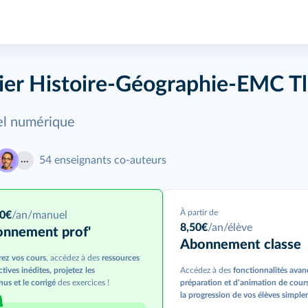
ier Histoire-Géographie-EMC T
l numérique
54
enseignants co-auteurs
À partir de
90
€
/an
/manuel
8,50
€
/an/élève
nnement prof'
Abonnement classe
rez vos cours
, accédez à des
ressources
ctives inédites, projetez les
Accédez à des
fonctionnalités avan
us et le corrigé
des exercices !
préparation et d'animation de cour
la progression de vos élèves simple