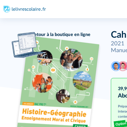
Cah
Retour à la boutique en ligne
2021
Manue
39,
Abo
Prépa
intera
conten
Option