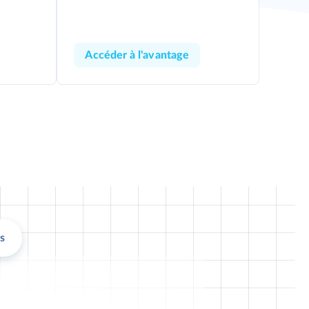
Accéder à l'avantage
s
Animer vo