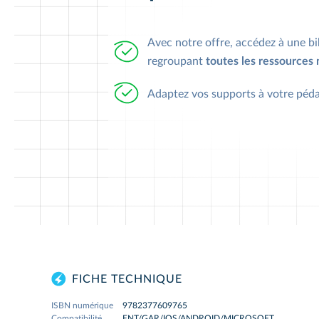
Avec notre offre, accédez à une b
regroupant
toutes les ressources
Adaptez vos supports à votre péda
FICHE TECHNIQUE
ISBN numérique
9782377609765
Compatibilité
ENT/GAR/IOS/ANDROID/MICROSOFT