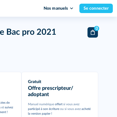
Nos manuels
Se connecter
0
le Bac pro 2021
Gratuit
Offre prescripteur/
adoptant
cées de
Manuel numérique
offert
si vous avez
s
et
suivez
participé à son écriture
ou si vous avez
acheté
ment !
la version papier !