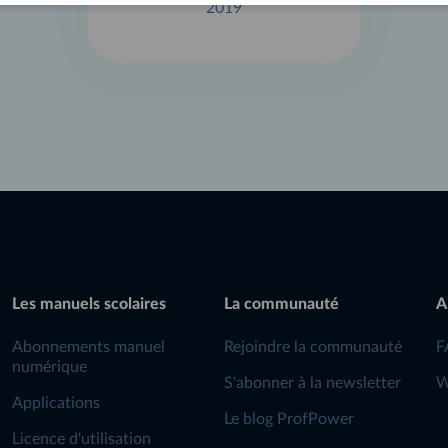
2019
Les manuels scolaires
La communauté
A
Abonnements manuel
Rejoindre la communauté
F
numérique
S'abonner à la newsletter
W
Applications
Le blog ProfPower
Licence d'utilisation