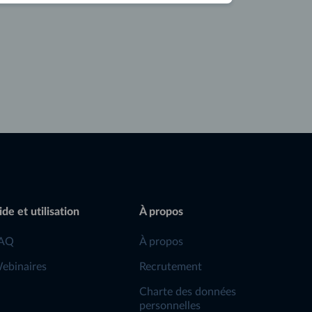
ide et utilisation
À propos
AQ
À propos
ebinaires
Recrutement
Charte des données
personnelles