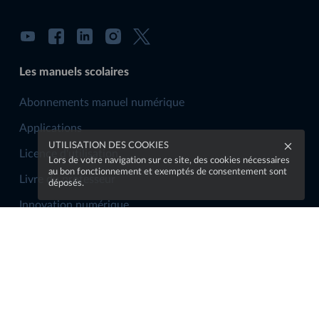
Les manuels scolaires
Abonnements manuel numérique
Applications
UTILISATION DES COOKIES
Licence d'utilisation
Lors de votre navigation sur ce site, des cookies nécessaires
au bon fonctionnement et exemptés de consentement sont
Livre du professeur
déposés.
Innovation numérique
La communauté
Rejoindre la communauté
S'abonner à la newsletter