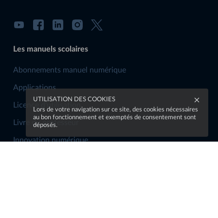
Les manuels scolaires
Abonnements manuel numérique
Applications
UTILISATION DES COOKIES
Licence d'utilisation
Lors de votre navigation sur ce site, des cookies nécessaires
au bon fonctionnement et exemptés de consentement sont
Livre du professeur
déposés.
Innovation numérique
La communauté
Rejoindre la communauté
S'abonner à la newsletter