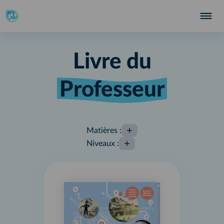
Livre du
Professeur
Matières
:
Niveaux
: