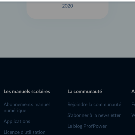
2020
Les manuels scolaires
La communauté
A
Abonnements manuel
Rejoindre la communauté
F
numérique
S'abonner à la newsletter
W
Applications
Le blog ProfPower
Licence d'utilisation