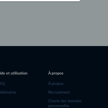
ide et utilisation
À propos
AQ
À propos
ebinaires
Recrutement
Charte des données
personnelles