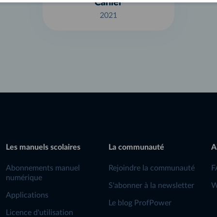
Cahier
2021
Les manuels scolaires
La communauté
A
Abonnements manuel
Rejoindre la communauté
F
numérique
S'abonner à la newsletter
W
Applications
Le blog ProfPower
Licence d'utilisation