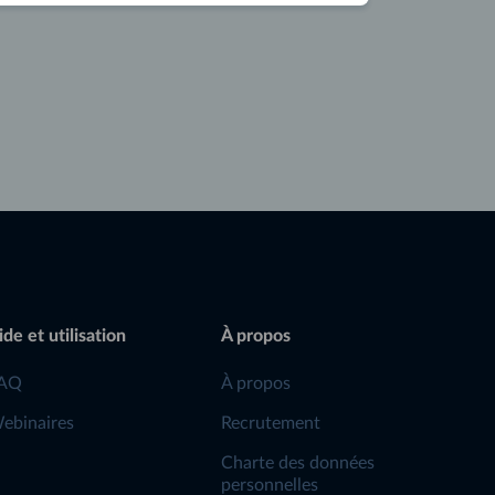
ide et utilisation
À propos
AQ
À propos
ebinaires
Recrutement
Charte des données
personnelles