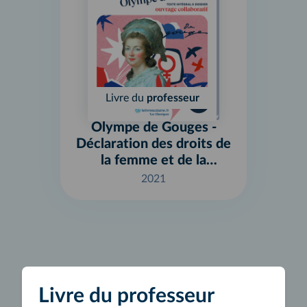
Livre du
professeur
Olympe de Gouges -
Déclaration des droits de
la femme et de la
citoyenne
2021
Livre du professeur