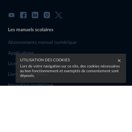
Les manuels scolaires
Abonnements manuel numérique
Applications
UTILISATION DES COOKIES
Licence d'utilisation
Lors de votre navigation sur ce site, des cookies nécessaires
au bon fonctionnement et exemptés de consentement sont
Livre du professeur
déposés.
Innovation numérique
La communauté
Rejoindre la communauté
S'abonner à la newsletter