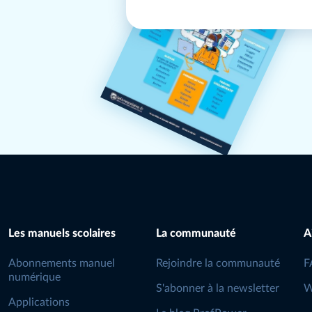
Les manuels scolaires
La communauté
A
Abonnements manuel
Rejoindre la communauté
F
numérique
S'abonner à la newsletter
W
Applications