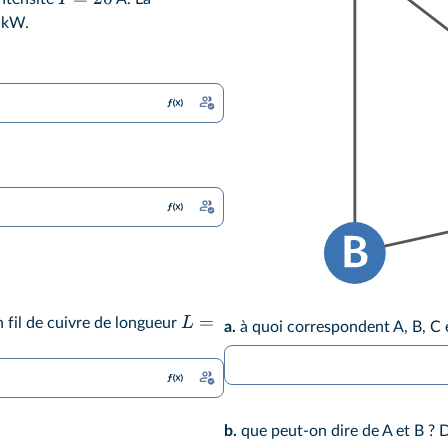
kW.
=
L
n fil de cuivre de longueur
a.
à quoi correspondent A, B, C 
b.
que peut-on dire de A et B ? 