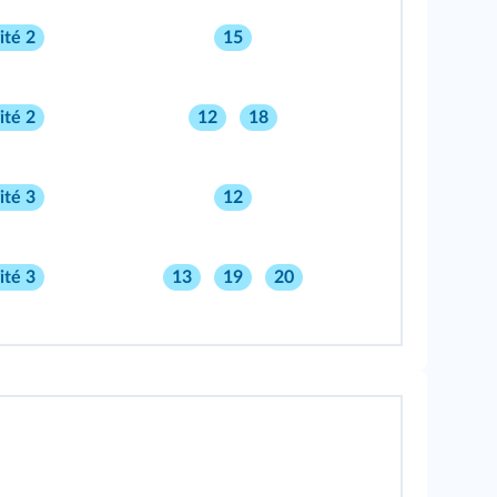
ité 2
15
ité 2
12
18
ité 3
12
ité 3
13
19
20