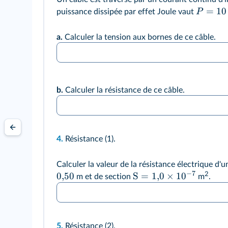
=
10
P
puissance dissipée par effet Joule vaut
a.
Calculer la tension aux bornes de ce câble.
b.
Calculer la résistance de ce câble.
4.
Résistance (1).
Calculer la valeur de la résistance électrique d'u
−
7
0
,
50
S
=
1
,
0
×
1
0
2
m et de section
m
.
5.
Résistance (2).