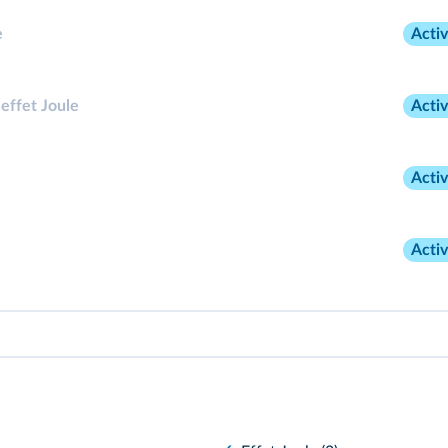
e
Activ
 effet Joule
Activ
Activ
Activ