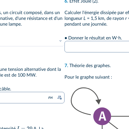
6.
Effet Joule (2).
s, un circuit composé, dans un
Calculer l'énergie dissipée par e
rnative, d'une résistance et d'un
longueur
L
= 1,5 km, de rayon
r
=
'une lampe.
pendant une journée.
•
Donner le résultat en W⋅h.
7.
Théorie des graphes.
 une tension alternative dont la
vrée est de 100 MW.
Pour le graphe suivant :
câble.
=
20
I
intensité
A. La