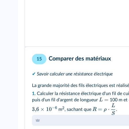
Comparer des matériaux
15
✔
Savoir calculer une résistance électrique
La grande majorité des fils électriques est réali
1.
Calculer la résistance électrique d'un fil de cu
=
L
puis d'un fil d'argent de longueur
100 m et 
L
−
6
2
3
,
6
×
1
0
=
⋅
R
ρ
m
, sachant que
.
S