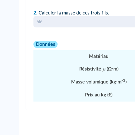
2.
Calculer la masse de ces trois fils.
Données
Matériau
ρ
Résistivité
(Ω⋅m)
-3
Masse volumique (kg⋅m
)
Prix au kg (€)