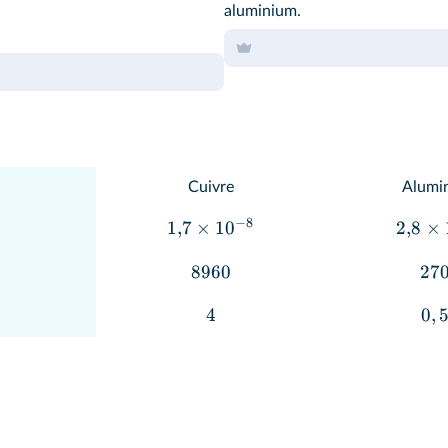
aluminium.
Cuivre
Alumi
−
8
1
,
7
×
1
0
2
,
8
×
8960
27
4
0
,