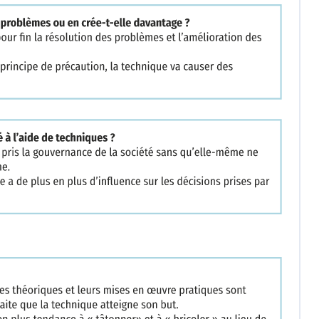
ngements peuvent être
s intégralement les
homme ?
 particulier dans son
 effort moindre. Le
ble être le stade ultime de
homme qui n'a plus rien à