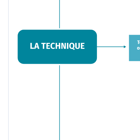
technique fascine tout auta
extrêmement rapides, irréver
conséquences. Que faut-il 
L'activité
Réflexion 1
La technique libère-t-ell
Les innovations techniques
travail : il peut obtenir 
programme cartésien sembl
cette libération : la mac