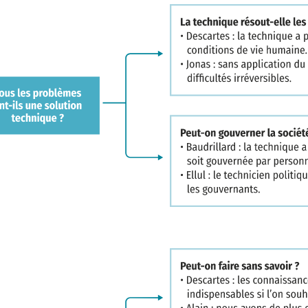
nt qu'elle est crainte : ces cha
sibles, et l'on n'en maîtrise pa
attendre du progrès technique ?
 technique libère-t-elle l'
e ou asservit-elle les hommes ?
 facilitent la vie de l'homme, en
le même résultat en fournissant un
e réalisé. L'automatisation sem
hine se passe complètement de l'