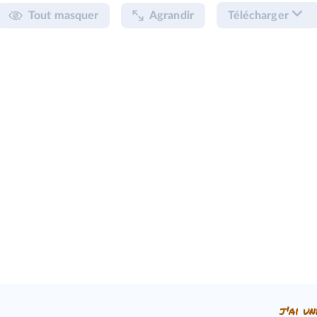
Tout masquer
Agrandir
Télécharger
j'ai un