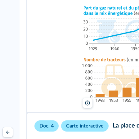
lelivrescolaire.fr
La place 
Doc. 4
Carte interactive