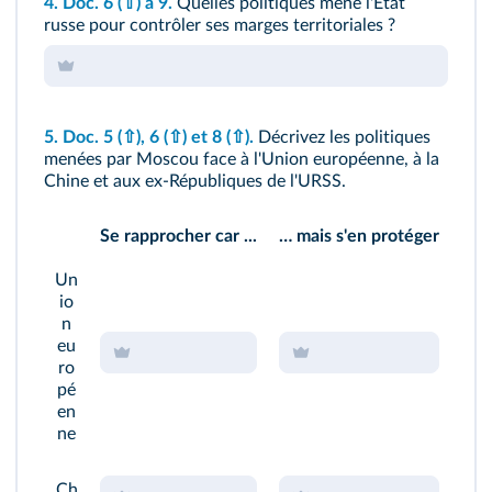
4.
Doc. 6
(⇧)
à 9.
Quelles politiques mène l'État
russe pour contrôler ses marges territoriales ?
5.
Doc. 5
(⇧)
, 6
(⇧)
et 8
(⇧)
.
Décrivez les politiques
menées par Moscou face à l'Union européenne, à la
Chine et aux ex-Républiques de l'URSS.
Se rapprocher car ...
… mais s'en protéger
Un
io
n
eu
ro
pé
en
ne
Ch