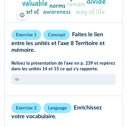
Lelivrescolaire.fr
Faites le lien
Exercise 1
Concept
entre les unités et l'axe 8 Territoire et
mémoire.
Relisez la présentation de l'axe en
p. 239
et repérez
dans les unités
14
et
15
ce qui s'y rapporte.
Enrichissez
Exercise 2
Language
votre vocabulaire.