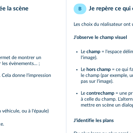
ée la scène
Je repère ce qui
B
Les choix du réalisateur ont
J'observe le champ visuel
Le
champ
= l'espace délim
permet de montrer un
l'image).
r les évènements… ;
Le
hors champ
= ce qui fa
. Cela donne l'impression
le champ (par exemple, u
pas sur l'image).
Le
contrechamp
= une pr
à celle du champ. L'alte
mettre en scène un dialo
n véhicule, ou à l'épaule)
J'identifie les plans
ce.