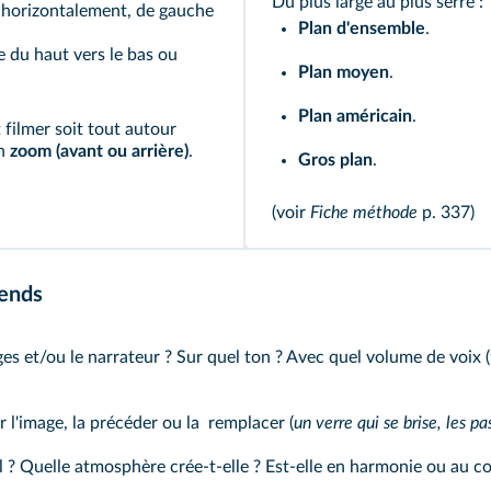
Du plus large au plus serré :
e horizontalement, de gauche
Plan d'ensemble
.
ce du haut vers le bas ou
Plan moyen
.
Plan américain
.
 filmer soit tout autour
un
zoom (avant ou arrière)
.
Gros plan
.
(voir
Fiche méthode
p. 337)
tends
es et/ou le narrateur ? Sur quel ton ? Avec quel volume de voix (
 l'image, la précéder ou la remplacer (
un verre
qui se brise, les p
il ? Quelle atmosphère crée-t-elle ? Est-elle en harmonie ou au co