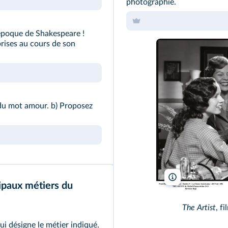
photographie.
époque de Shakespeare !
prises au cours de son
du mot amour. b) Proposez
La Petite Reine -
ipaux métiers du
The Artist
, f
 désigne le métier indiqué.