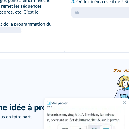
age), généralement avec le
3.
Où le cinéma est-il né ? Si
s), remet les séquences
ccords, etc. C'est le
n et de la programmation du
.
j'ai un
Vue papier
ne idée à proposer ?
us en faire part.