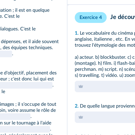
éation ; il est en quelque
e. C'est le
Je découv
Exercice 4
 dialogues. C'est le
1.
Le vocabulaire du cinéma p
anglaise, italienne , etc. En 
s dépenses, et il aide souvent
trouvez l'étymologie des mots
ux, des équipes techniques.
.
a) acteur. b) blockbuster. c) 
(montage). h) film. i) flash-b
perchman. m) script. n) scénar
pe d'objectif, placement des
s) travelling. t) vidéo. u) zoo
eur ; c'est donc lui qui est
.
 le
 images ; il s'occupe de tout
2.
De quelle langue provienn
soin, voire assume le rôle de
.
n sur le tournage à l'aide
.