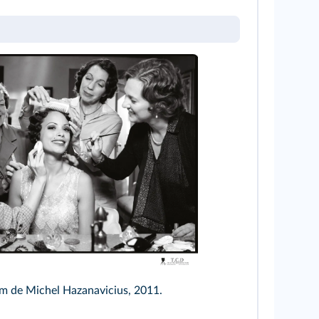
 Studio 37 - La Classe Américaine - JD Prod/DR/TCD
ilm de Michel Hazanavicius, 2011.