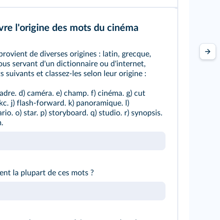
re l'origine des mots du cinéma
rovient de diverses origines : latin, grecque,
vous servant d'un dictionnaire ou d'internet,
 suivants et classez-les selon leur origine :
cadre. d) caméra. e) champ. f) cinéma. g) cut
akc. j) flash-forward. k) panoramique. l)
io. o) star. p) storyboard. q) studio. r) synopsis.
m.
ent la plupart de ces mots ?