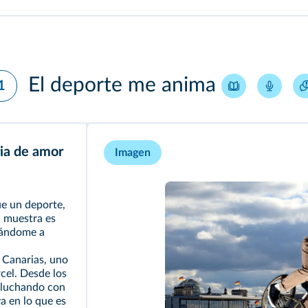
El deporte me anima
1
ria de amor
Imagen
e un deporte,
a muestra es
gándome a
n Canarias, uno
cel. Desde los
o luchando con
a en lo que es