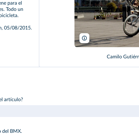
ene para el
es. Todo un
icicleta.
m, 05/08/2015.
Camilo Gutierrez/www.camilo
Camilo Gutiérr
l artículo?
o del BMX.