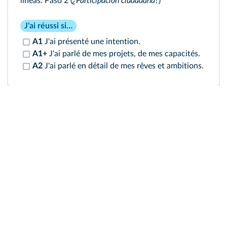
líneas.
Paso 2 (
¿Participación ciudadana?
)
J'ai réussi si…
A1
J'ai présenté une intention.
A1+
J'ai parlé de mes projets, de mes capacités.
A2
J'ai parlé en détail de mes rêves et ambitions.