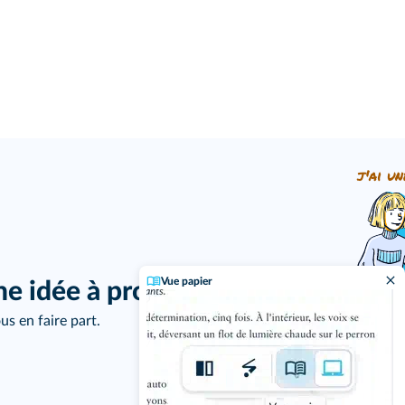
j'ai un
Vue papier
ne idée à proposer ?
us en faire part.