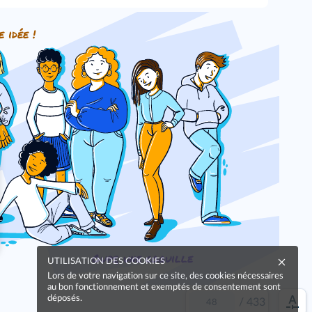
e idée !
Oups, une coquille
UTILISATION DES COOKIES
Lors de votre navigation sur ce site, des cookies nécessaires
au bon fonctionnement et exemptés de consentement sont
déposés.
/
433