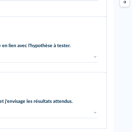
en lien avec l'hypothèse à tester.
e la modélisation afin de concevoir votre
 et j'envisage les résultats attendus.
e votre modélisation et les résultats à obtenir
aie. Identifiez les limites du modèle réalisé.