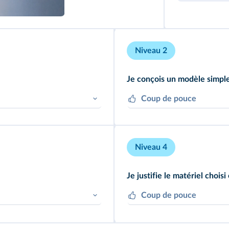
Niveau 2
Je conçois un modèle simple 
Coup de pouce
it varier entre les deux
Utilisez la photographie d
protocole.
Niveau 4
Je justifie le matériel choisi
Coup de pouce
dèle et veillez aux règles
Identifiez bien ce que test
si l'hypothèse testée est vr