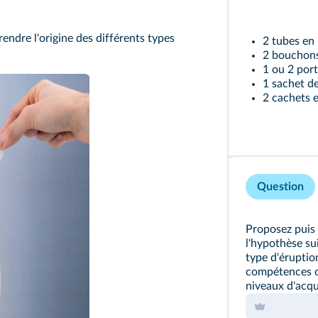
ndre l'origine des différents types
2 tubes en
2 bouchon
1 ou 2 por
1 sachet d
2 cachets e
Question
Proposez puis 
l'hypothèse su
type d'éruptio
compétences ci
niveaux d'acqu