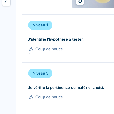
A. Aubert
Niveau 1
J'identifie l'hypothèse à tester.
Coup de pouce
Retrouvez dans la consigne le paramètre qui do
modèles.
Niveau 3
Je vérifie la pertinence du matériel choisi.
Coup de pouce
Vérifiez ce que représente chaque partie du mo
de sécurité en classe de SVT.