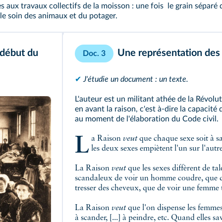
ux travaux collectifs de la moisson : une fois le grain séparé de
 le soin des animaux et du potager.
 début du
Une représentation des
Doc. 3
✔
J'étudie un document : un texte.
L'auteur est un militant athée de la Révolut
en avant la raison, c'est à-dire la capacité
au moment de l'élaboration du Code civil.
La Raison
veut
que chaque sexe soit à sa
les deux sexes empiètent l'un sur l'autre.
La Raison
veut
que les sexes diffèrent de
ta
scandaleux de voir un homme coudre, que d
tresser des cheveux, que de voir une femme t
La Raison
veut
que l'on dispense les femmes 
à scander, [...] à peindre, etc.
Quand elles sav