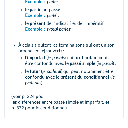
Exemple :
parl
er
;
le
participe passé
Exemple :
parl
é
;
le
présent
de l'indicatif et de l'impératif
Exemple :
(vous) parl
ez
.
À cela s'ajoutent les terminaisons qui ont un son
proche, en [è] (ouvert) :
l'imparfait
(
je parl
ais
) qui peut notamment
être confondu avec le
passé simple
(
je parl
ai
) ;
le
futur
(
je parler
ai
) qui peut notamment être
confondu avec le
présent du conditionnel
(
je
parler
ais
).
(Voir p. 324 pour
les différences entre passé simple et imparfait
, et
p. 332 pour
le conditionnel
)