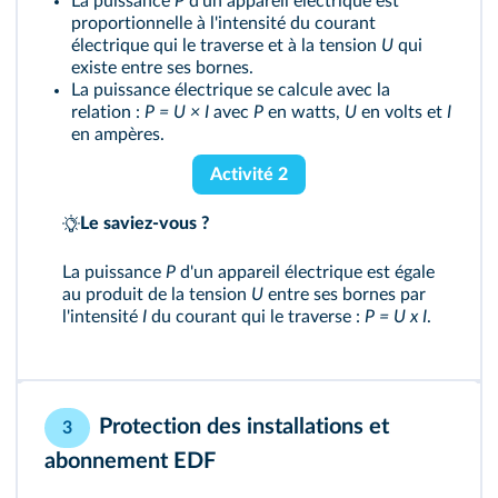
La puissance
P
d'un appareil électrique est
proportionnelle à l'intensité du courant
électrique qui le traverse et à la tension
U
qui
existe entre ses bornes.
La puissance électrique se calcule avec la
relation :
P = U × I
avec
P
en watts,
U
en volts et
I
en ampères.
Activité 2
Le saviez-vous ?
La puissance
P
d'un appareil électrique est égale
au produit de la tension
U
entre ses bornes par
l'intensité
I
du courant qui le traverse :
P = U x I
.
Protection des installations et
3
abonnement EDF