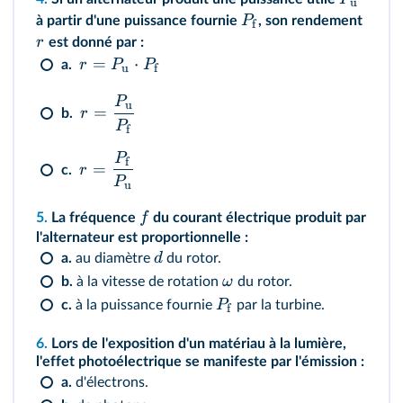
u
P
à partir d'une puissance fournie
, son rendement
f
r
est donné par :
=
⋅
r
P
P
a.
u
f
P
u
=
r
b.
P
f
P
f
=
r
c.
P
u
f
5.
La fréquence
du courant électrique produit par
l'alternateur est proportionnelle :
d
a.
au diamètre
du rotor.
ω
b.
à la vitesse de rotation
du rotor.
P
c.
à la puissance fournie
par la turbine.
f
6.
Lors de l'exposition d'un matériau à la lumière,
l'effet photoélectrique se manifeste par l'émission :
a.
d'électrons.