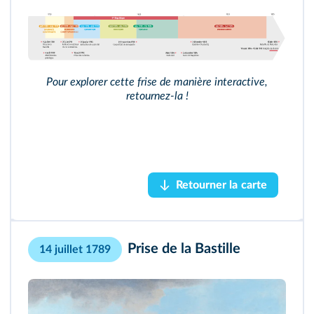
Frise interactive
Pour explorer cette frise de manière interactive,
4 août 1789
retournez‑la !
Abolition des privilèges
Accéder au module
Retourner la carte
Retourner la carte
Prise de la Bastille
14 juillet 1789