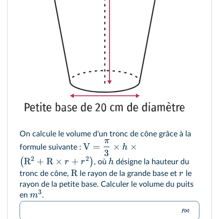
On calcule le volume d'un tronc de cône grâce à la
π
V
=
×
×
h
formule suivante :
3
2
2
R
+
R
×
+
(
)
r
r
h
, où
désigne la hauteur du
R
r
tronc de cône,
le rayon de la grande base et
le
rayon de la petite base. Calculer le volume du puits
3
m
en
.