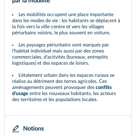
par la mobilité
Les mobilités occupent une place importante
dans les modes de vie : les habitants se déplacent à
la fois vers la ville‑centre et vers les villages
périurbains voisins, le plus souvent en voiture.
Les paysages périurbains sont marqués par
l'habitat individuel mais aussi par des zones
commerciales, d'activités (bureaux, entrepôts
logistiques) et des espaces de loisirs.
L'étalement urbain dans les espaces ruraux se
réalise au détriment des terres agricoles. Ces
aménagements peuvent provoquer des
conflits
d'usage
entre les nouveaux habitants, les acteurs
des territoires et les populations locales.
Conflit d'usage
: désaccord entre différents
Notions
acteurs sur l'utilisation d'une ressource ou d'un