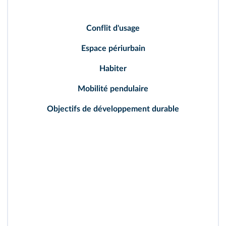
espace.
Conflit d'usage
Espace périurbain
: endroit où se diffuse
l'urbanisation dans un espace encore rural.
Espace périurbain
Habiter
Habiter
: représente l'interaction entre l'espace
et l'individu. L'habiter implique l'ensemble des
Mobilité pendulaire
activités humaines (travail, résidence, loisirs,
etc.).
Objectifs de développement durable
Mobilité pendulaire
: déplacement quotidien
entre le domicile et le lieu de travail.
Objectifs de développement durable
: désignent
les 17 objectifs établis par les États membres des
Nations unies afin de répondre aux défis
mondiaux liés à la pauvreté, aux inégalités, au
climat, à la dégradation de l'environnement, à la