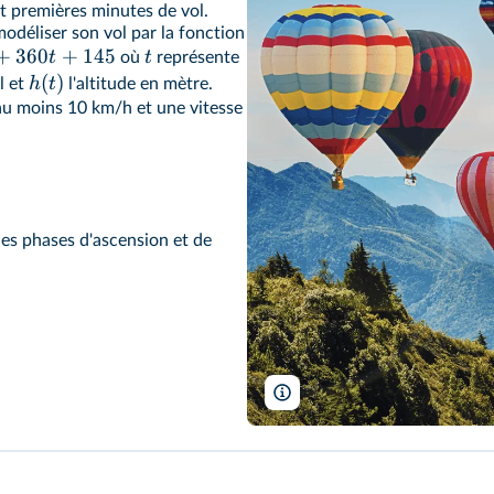
t premières minutes de vol.
modéliser son vol par la fonction
+
360
+
145
t
t
où
représente
(
)
h
t
l et
l'altitude en mètre.
'au moins 10 km/h et une vitesse
 les phases d'ascension et de
AppleZoomZoom/Shutterstock