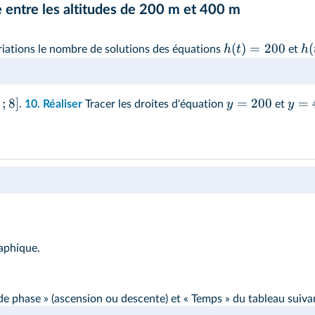
e entre les altitudes de 200 m et 400 m
(
)
=
200
(
h
t
h
riations le nombre de solutions des équations
et
;
8
]
=
200
=
y
y
.
10.
Réaliser
Tracer les droites d'équation
et
raphique.
e phase » (ascension ou descente) et « Temps » du tableau suiva