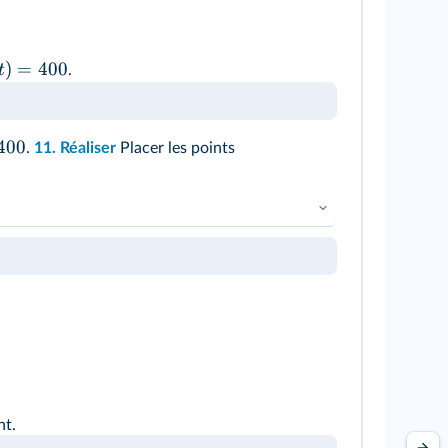
)
=
400
t
.
400
.
11.
Réaliser
Placer les points
nt.