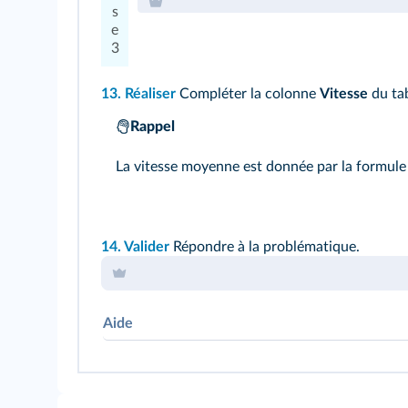
s
e
3
13.
Réaliser
Compléter la colonne
Vitesse
du tab
Rappel
La vitesse moyenne est donnée par la formule 
14.
Valider
Répondre à
la problématique
.
Aide
Pour convertir les m/min en km/h, il suffit de 