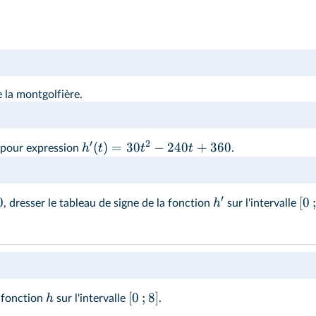
e la montgolfière.
′
2
(
)
=
30
−
240
+
360
h
t
t
t
pour expression
.
′
0
[
0
;
h
, dresser le tableau de signe de la fonction
sur l'intervalle
[
0
;
8
]
h
a fonction
sur l'intervalle
.