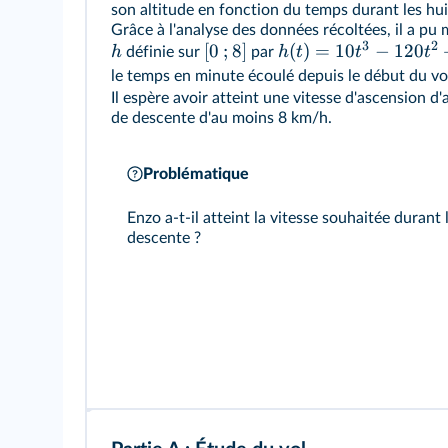
son altitude en fonction du temps durant les hui
Grâce à l'analyse des données récoltées, il a pu 
3
2
[
0
;
8
]
(
)
=
10
−
120
h
h
t
t
t
définie sur
par
le temps en minute écoulé depuis le début du vo
Il espère avoir atteint une vitesse d'ascension d
de descente d'au moins 8 km/h.
Problématique
Enzo a-t-il atteint la vitesse souhaitée durant
descente ?