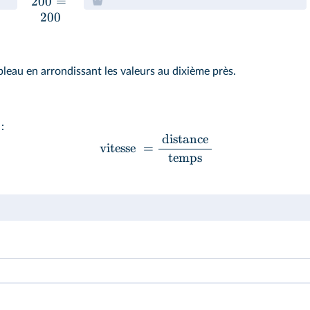
200
=
200
leau en arrondissant les valeurs au dixième près.
:
distance
vitesse
=
temps
multiplier par 0,06.