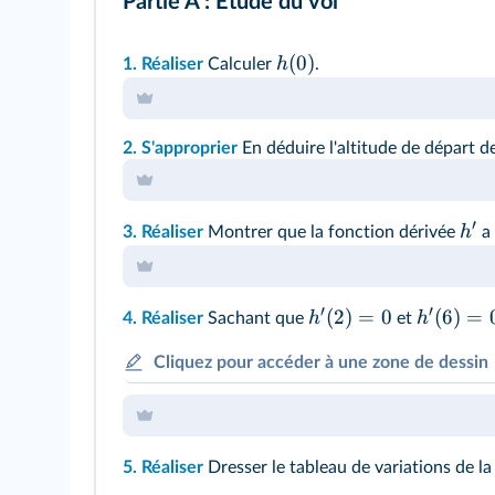
Partie A : Étude du vol
(
0
)
h
1.
Réaliser
Calculer
.
2.
S'approprier
En déduire l'altitude de départ d
′
h
3.
Réaliser
Montrer que la fonction dérivée
a 
′
′
(
2
)
=
0
(
6
)
=
h
h
4.
Réaliser
Sachant que
et
Cliquez pour accéder à une zone de dessin
5.
Réaliser
Dresser le tableau de variations de l