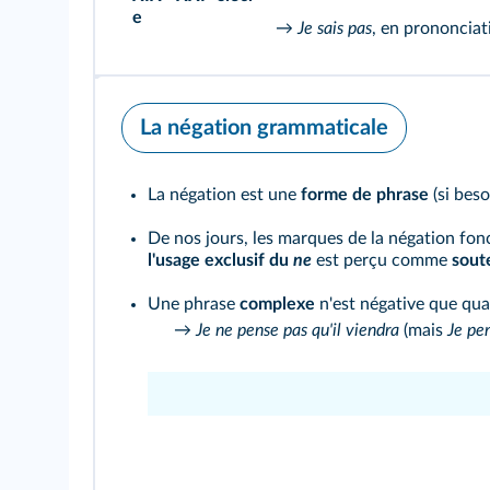
e
→
Je sais pas
, en prononciati
La négation grammaticale
La négation est une
forme de phrase
(si beso
De nos jours, les marques de la négation fo
l'usage exclusif du
ne
est perçu comme
sout
Une phrase
complexe
n'est négative que qua
→
Je ne pense pas qu'il viendra
(mais
Je pen