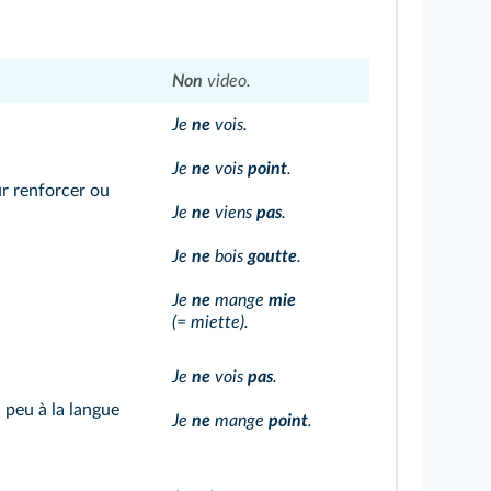
Non
video.
Je
ne
vois.
Je
ne
vois
point
.
ur renforcer ou
Je
ne
viens
pas
.
Je
ne
bois
goutte
.
Je
ne
mange
mie
(= miette).
Je
ne
vois
pas
.
 peu à la langue
Je
ne
mange
point
.