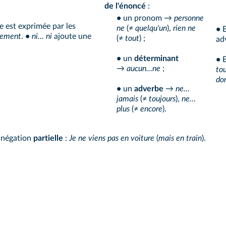
de l'énoncé
:
•
un pronom →
personne
e est exprimée par les
ne
(
≠ quelqu'un
),
rien ne
•
E
nement
.
•
ni… ni
ajoute une
(
≠ tout
) ;
ad
•
un
déterminant
•
E
→
aucun…ne
;
to
do
•
un
adverbe
→
ne…
jamais
(≠
toujours
),
ne…
plus
(≠
encore
).
 négation
partielle
:
Je ne viens pas en voiture
(
mais en train
).