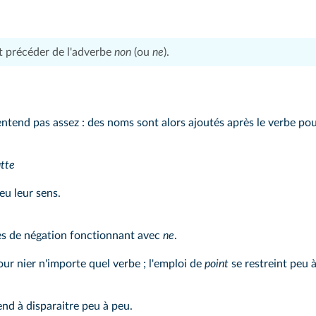
it précéder de l'adverbe
non
(ou
ne
).
entend pas assez : des noms sont alors ajoutés après le verbe po
utte
u leur sens.
es de négation fonctionnant avec
ne
.
our nier n'importe quel verbe ; l'emploi de
point
se restreint peu à
nd à disparaitre peu à peu.