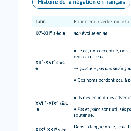
Histoire de la négation en français
Latin
Pour nier un verbe, on le fa
e
e
IX
‑XII
siècle
non
évolue en
ne
•
Le
ne
, non accentué, ne s'
remplacer le
ne
.
e
e
XII
‑XVI
siècl
e
→
goutte
=
pas une seule go
•
Ces noms perdent peu à pe
•
Ils deviennent des adverb
e
e
XVII
‑XIX
sièc
le
•
Pas
et
point
sont utilisés p
soutenue.
Dans la langue orale, le
ne
te
e
e
XIX
‑XXI
siècl