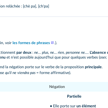
on relâchée : [chè pa], [ch'pa]
in, voir
les formes de phrases
.).
nctionnent
par deux
:
ne… plus, ne… rien, personne ne…
.
L'absence
enu
et n'est possible aujourd'hui que pour quelques verbes (
oser,
nd la négation porte sur le verbe de la proposition
principale
.
se qu'il ne viendra pas
= forme affirmative).
Négation
Partielle
•
Elle porte sur
un élément