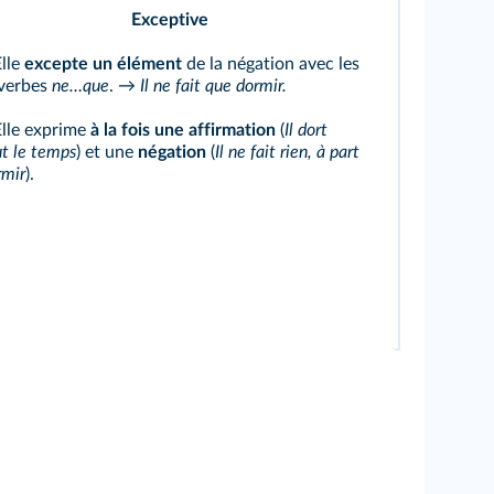
Exceptive
lle
excepte un élément
de la négation avec les
verbes
ne…que
. →
Il ne fait que dormir.
lle exprime
à la fois une affirmation
(
Il dort
ut le temps
) et une
négation
(
Il ne fait rien, à part
rmir
).