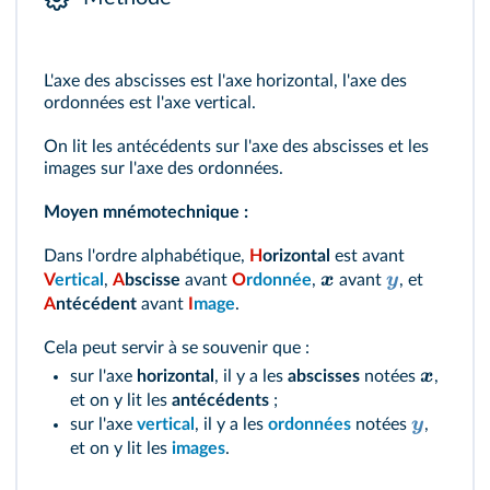
L'axe des abscisses est l'axe horizontal, l'axe des
ordonnées est l'axe vertical.
On lit les antécédents sur l'axe des abscisses et les
images sur l'axe des ordonnées.
Moyen mnémotechnique :
Dans l'ordre alphabétique,
H
orizontal
est avant
x
y
V
ertical
,
A
bscisse
avant
O
rdonnée
,
avant
, et
A
ntécédent
avant
I
mage
.
Cela peut servir à se souvenir que :
x
sur l'axe
horizontal
, il y a les
abscisses
notées
,
et on y lit les
antécédents
;
y
sur l'axe
vertical
, il y a les
ordonnées
notées
,
et on y lit les
images
.