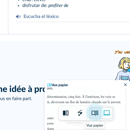
disfrutar de:
profiter de
Escucha el léxico
Escucha el léxico
j'ai un
Vue papier
ne idée à proposer ?
us en faire part.