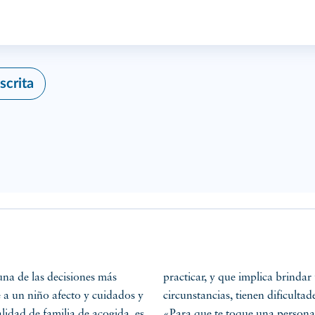
scrita
 una de las decisiones más
practicar, y que implica brindar
e a un niño afecto y cuidados y
circunstancias, tienen dificultad
lidad de familia de acogida, es
«Para que te toque una persona 