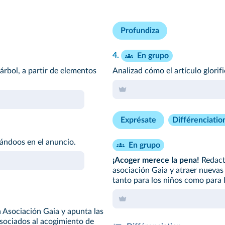
Profundiza
4.
En grupo
árbol, a partir de elementos
Analizad cómo el
artículo
glorifi
Exprésate
Différenciatio
ándoos en el anuncio.
En grupo
¡Acoger merece la pena!
Redact
asociación Gaia y atraer nuevas 
tanto para los niños como para l
a Asociación Gaia y apunta las
asociados al acogimiento de