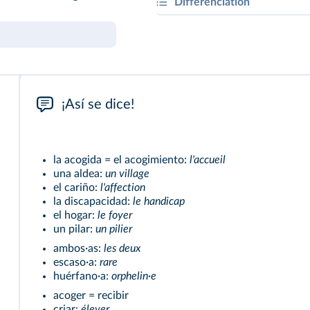
Différenciation
Mi casa, su hogar.
Imagina el testimonio de un 
un niño o adolescente. Explica
compromiso y las emociones q
¡Así se dice!
la acogida = el acogimiento:
l'accueil
una aldea:
un village
el cariño:
l'affection
la discapacidad:
le handicap
el hogar:
le foyer
un pilar:
un pilier
ambos·as:
les deux
escaso·a:
rare
huérfano·a:
orphelin·e
acoger = recibir
criar:
élever