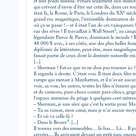
et leur poids insensé. Pensez seulement aux million
qui crèvent d'envie d'être sur cette île, dans ces tou
e
était là, la Rome, le Paris, le Londres du XX
siècle
grand roc magnétique, l'irrésistible destination de tous ceux qui veulent être là
où ça se passe ! – et il était l'un de ces vainqueurs !
2
rue des rêves ! Il travaillait à
Wall Street
, au cinq
légendaire Pierce & Pierce, dominant le monde ! Il
48 000 $ avec, à ses côtés, une des plus belles femmes de New York – pas
diplômée de littérature, peut-être, mais magn
faisait partie de ceux dont la destinée naturelle est... d'obtenir ce qu'ils veulent !
[...]
– Sherman ! Est-ce que tu ne dois pas tourner ici ?
Il regarda à droite. C'était vrai. Il était deux files
rampe qui menait à Manhattan, et il n'avait aucun mo
voie, sa voie, les autres, toutes les files n'étaient q
et de camions, pare-chocs contre pare-chocs, grign
l'espace immense du péage à quelques cent mètres de
– Sherman, je suis sûre que c'est la sortie pour M
– Tu as raison, mon cœur, mais je n'ai aucun moye
– Et où va celle-là ?
4
– Dans
le Bronx
. [...]
Il tourna vers des immeubles… là-bas… Là… Il pa
crevées… Ils arrivaient devant un petit parc encerc