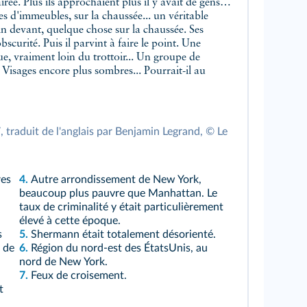
irée. Plus ils approchaient plus il y avait de gens…
d'immeubles, sur la chaussée... un véritable
n devant, quelque chose sur la chaussée. Ses
bscurité. Puis il parvint à faire le point. Une
e, vraiment loin du trottoir... Un groupe de
 Visages encore plus sombres... Pourrait-il au
, traduit de l'anglais par Benjamin Legrand, © Le
res
4.
Autre arrondissement de New York,
beaucoup plus pauvre que Manhattan. Le
taux de criminalité y était particulièrement
élevé à cette époque.
s
5.
Shermann était totalement désorienté.
 de
6.
Région du nord-est des ÉtatsUnis, au
nord de New York.
7.
Feux de croisement.
t