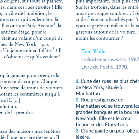
s de gens, sur toute la planète,
plus importante, bien plus écla
rs, dans ces rues étroites ! Elle
Sur les trottoirs, dans les entrées 
, la ville de l'ambition, le
amas de visages sombres... Loi
7
codes
étaient absorbés par l'o
1
 Il vivait sur
Park Avenue
, la
voiture garée au milieu de la ru
uantième étage, pour le
garçons autour de la voiture...
 était au volant d'un coupé de
moins les contourner ?
3
ifique. Un jeune animal
folâtre
! Il
Tom Wolfe
Le Bûcher des vanités
, 1987
Livre de Poche, 1990.
 trop à gauche pour prendre la
1.
L'une des rues les plus chè
yen de couper. Chaque
de New York, située à
u'une série de trains de voitures
Manhattan.
otant les centimètres jusqu'à
2.
Rue prestigieuse de
 là. [...]
Manhattan où se trouvent le
anhattan.
grandes banques et la bourse
n de la prendre.
New York. Elle est le cœur
financier des États-Unis.
3.
D'une gaieté un peu folle e
ssa des maisons aux fenêtres
légère.
lé d'une barrière de métal. Il