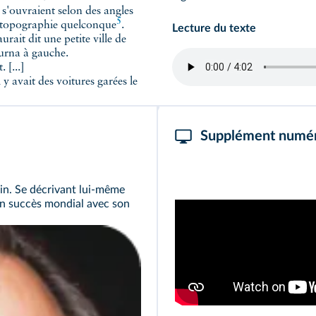
s s'ouvraient selon des angles
5
e topographie quelconque
.
Lecture du texte
Cela ne ressemblait plus en rien à New York. On aurait dit une petite ville de
urna à gauche.
 [...]
l y avait des voitures garées le
Supplément numé
ain. Se décrivant lui-même
 un succès mondial avec son