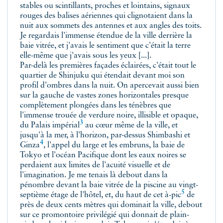
stables ou scintillants, proches et lointains, signaux
rouges des balises aériennes qui clignotaient dans la
nuit aux sommets des antennes et aux angles des toits.
Je regardais l'immense étendue de la ville derrière la
baie vitrée, et j'avais le sentiment que c'était la terre
elle-même que j'avais sous les yeux [...].
Par-delà les premières façades éclairées, c'était tout le
quartier de Shinjuku qui étendait devant moi son
profil d'ombres dans la nuit. On apercevait aussi bien
sur la gauche de vastes zones horizontales presque
complètement plongées dans les ténèbres que
l'immense trouée de verdure noire, illisible et opaque,
3
du
Palais impérial
au cœur même de la ville, et
jusqu'à la mer, à l'horizon, par-dessus
Shimbashi et
4
Ginza
, l'appel du large et les embruns, la baie de
Tokyo et l'océan Pacifique dont les eaux noires se
perdaient aux limites de l'acuité visuelle et de
l'imagination. Je me tenais là debout dans la
pénombre devant la baie vitrée de la piscine au vingt-
5
septième étage de l'hôtel, et, du haut de cet
à-pic
de
près de deux cents mètres qui dominait la ville, debout
sur ce promontoire privilégié qui donnait de plain-