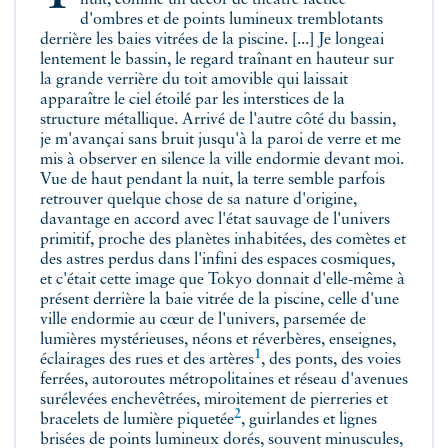
nuit, comme un décor de théâtre factice
d'ombres et de points lumineux tremblotants
derrière les baies vitrées de la piscine. [...] Je longeai
lentement le bassin, le regard traînant en hauteur sur
la grande verrière du toit amovible qui laissait
apparaître le ciel étoilé par les interstices de la
structure métallique. Arrivé de l'autre côté du bassin,
je m'avançai sans bruit jusqu'à la paroi de verre et me
mis à observer en silence la ville endormie devant moi.
Vue de haut pendant la nuit, la terre semble parfois
retrouver quelque chose de sa nature d'origine,
davantage en accord avec l'état sauvage de l'univers
primitif, proche des planètes inhabitées, des comètes et
des astres perdus dans l'infini des espaces cosmiques,
et c'était cette image que Tokyo donnait d'elle-même à
présent derrière la baie vitrée de la piscine, celle d'une
ville endormie au cœur de l'univers, parsemée de
lumières mystérieuses, néons et réverbères, enseignes,
1
éclairages des rues et des
artères
, des ponts, des voies
ferrées, autoroutes métropolitaines et réseau d'avenues
surélevées enchevêtrées, miroitement de pierreries et
2
bracelets de lumière
piquetée
, guirlandes et lignes
brisées de points lumineux dorés, souvent minuscules,