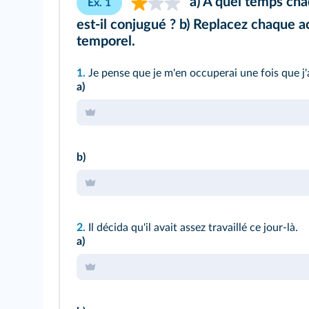
a) À quel temps cha
Ex. 1
est-il conjugué ? b) Replacez chaque a
temporel.
1.
Je pense que je m'en occuperai une fois que j
a)
b)
2.
Il décida qu'il avait assez travaillé ce jour-là.
a)