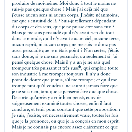
produire de moi-même. Moi donc à tout le moins ne
suis-je pas quelque chose ? Mais j'ai déjà nié que
j'eusse aucun sens ni aucun corps. J'hésite néanmoins,
car que s'ensuit-il de là ? Suis-je tellement dépendant
du corps et des sens, que je ne puisse être sans eux ?
Mais je me suis persuadé qu'il n'y avait rien du tout
dans le monde, qu'il n'y avait aucun ciel, aucune terre,
aucun esprit, ni aucun corps ; ne me suis-je donc pas
aussi persuadé que je n'étais point ? Non certes, j'étais
sans doute, si je me suis persuadé, ou seulement si j'ai
pensé quelque chose. Mais
il y a un je ne sais quel
b
trompeur très puissant et très rusé
, qui emploie toute
son industrie à me tromper toujours. Il n'y a donc
point de doute que je suis, s'il me trompe ; et qu'il me
trompe tant qu'il voudra il ne saurait jamais faire que
je ne sois rien, tant que je penserai être quelque chose.
De sorte qu'après y avoir bien pensé, et avoir
soigneusement examiné toutes choses, enfin il faut
conclure, et tenir pour constant que cette proposition :
Je suis, j'existe, est nécessairement vraie, toutes les fois
que je la prononce, ou que je la conçois en mon esprit.
Mais je ne connais pas encore assez clairement ce que