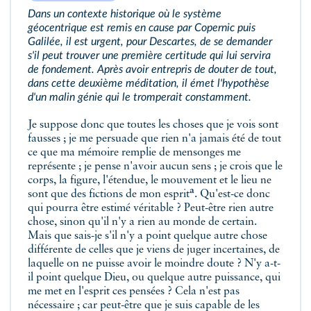
Dans un contexte historique où le système
géocentrique est remis en cause par Copernic puis
Galilée, il est urgent, pour Descartes, de se demander
s'il peut trouver une première certitude qui lui servira
de fondement. Après avoir entrepris de douter de tout,
dans cette deuxième méditation, il émet l'hypothèse
d'un malin génie qui le tromperait constamment.
Je suppose donc que toutes les choses que
je vois sont
fausses ; je me persuade que rien n'a jamais été de tout
ce que ma mémoire remplie de mensonges me
représente ; je pense n'avoir aucun sens ; je crois que le
corps, la figure, l'étendue, le mouvement et le lieu ne
a
sont que des fictions de mon esprit
. Qu'est-ce donc
qui pourra être estimé véritable ? Peut-être rien autre
chose, sinon qu'il n'y a rien au monde de certain.
Mais que sais-je s'il n'y a point quelque autre chose
différente de celles que je viens de juger incertaines, de
laquelle on ne puisse avoir le moindre doute ? N'y a-t-
il point quelque Dieu, ou quelque autre puissance, qui
me met en l'esprit ces pensées ? Cela n'est pas
nécessaire ; car peut-être que je suis capable de les