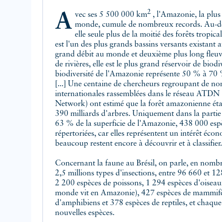
2
Avec ses 5 500 000 km
, l'Amazonie, la plus
monde, cumule de nombreux records. Au-delà
elle seule plus de la moitié des forêts tropical
est l'un des plus grands bassins versants existant
grand débit au monde et deuxième plus long fleu
de rivières, elle est le plus grand réservoir de biodiv
biodiversité de l'Amazonie représente 50 % à 70 
[...] Une centaine de chercheurs regroupant de n
internationales rassemblées dans le réseau ATDN
Network) ont estimé que la forêt amazonienne ét
390 milliards d'arbres. Uniquement dans la partie 
63 % de la superficie de l'Amazonie, 438 000 espè
répertoriées, car elles représentent un intérêt éco
beaucoup restent encore à découvrir et à classifier.
Concernant la faune au Brésil, on parle, en nombre
2,5 millions types d'insections, entre 96 660 et 12
2 200 espèces de poissons, 1 294 espèces d'oiseau
monde vit en Amazonie), 427 espèces de mammifè
d'amphibiens et 378 espèces de reptiles, et chaqu
nouvelles espèces.