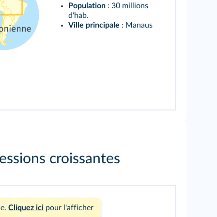
Population
: 30 millions
d'hab.
Ville principale
: Manaus
ssions croissantes
e.
Cliquez ici
pour l'afficher