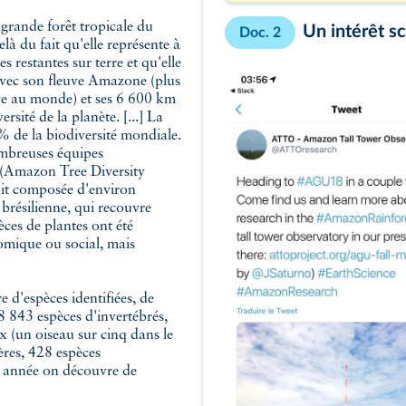
 grande forêt tropicale du
Un intérêt s
Doc. 2
 du fait qu'elle représente à
es restantes sur terre et qu'elle
 avec son fleuve Amazone (plus
ve au monde) et ses 6 600 km
ersité de la planète. [...] La
% de la biodiversité mondiale.
ombreuses équipes
 (Amazon Tree Diversity
ait composée d'environ
brésilienne, qui recouvre
ces de plantes ont été
nomique ou social, mais
 d'espèces identifiées, de
8 843 espèces d'invertébrés,
x (un oiseau sur cinq dans le
res, 428 espèces
e année on découvre de