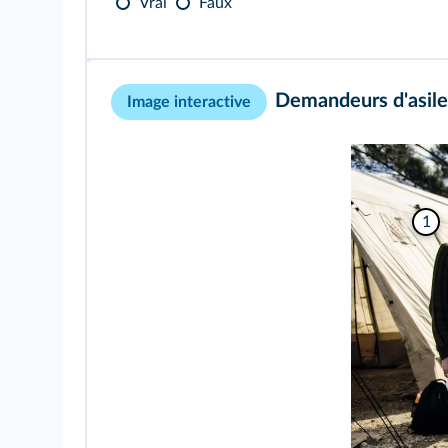
Vrai
Faux
Demandeurs d'asile 
Image interactive
1