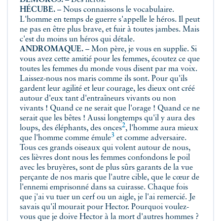
DEMOKOS.
– Des héros.
HÉCUBE.
– Nous connaissons le vocabulaire.
L'homme en temps de guerre s'appelle le héros. Il peut
ne pas en être plus brave, et fuir à toutes jambes. Mais
c'est du moins un héros qui détale.
ANDROMAQUE.
– Mon père, je vous en supplie. Si
vous avez cette amitié pour les femmes, écoutez ce que
toutes les femmes du monde vous disent par ma voix.
Laissez-nous nos maris comme ils sont. Pour qu'ils
gardent leur agilité et leur courage, les dieux ont créé
autour d'eux tant d'entraîneurs vivants ou non
vivants ! Quand ce ne serait que l'orage ! Quand ce ne
serait que les bêtes ! Aussi longtemps qu'il y aura des
2
loups, des éléphants, des
onces
, l'homme aura mieux
3
que l'homme comme
émule
et comme adversaire.
Tous ces grands oiseaux qui volent autour de nous,
ces lièvres dont nous les femmes confondons le poil
avec les bruyères, sont de plus sûrs garants de la vue
perçante de nos maris que l'autre cible, que le cœur de
l'ennemi emprisonné dans sa cuirasse. Chaque fois
que j'ai vu tuer un cerf ou un aigle, je l'ai remercié. Je
savais qu'il mourait pour Hector. Pourquoi voulez-
vous que je doive Hector à la mort d'autres hommes ?