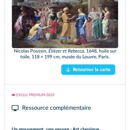
Nicolas Poussin,
Éliézer et Rebecca
, 1648, huile sur
toile, 118 × 199 cm, musée du Louvre, Paris.
Retourner la carte
Retourner la carte
EXCLU. PREMIUM 2023
Ressource complémentaire
Un mouvement, une oeuvre : Art classique