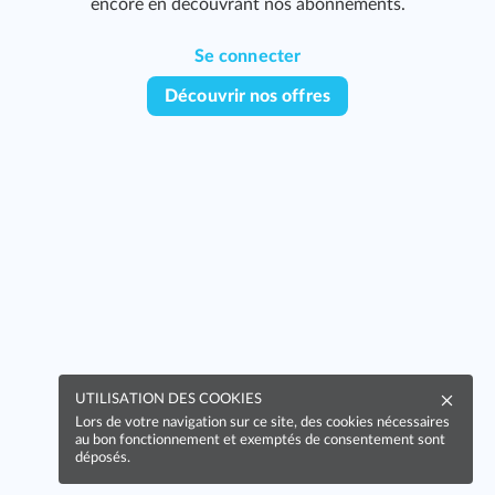
encore en découvrant nos abonnements.
Se connecter
Découvrir nos offres
277
UTILISATION DES COOKIES
Lors de votre navigation sur ce site, des cookies nécessaires
319
au bon fonctionnement et exemptés de consentement sont
déposés.