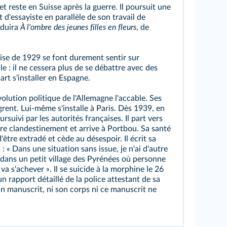
 et reste en Suisse après la guerre. Il poursuit une
et d'essayiste en parallèle de son travail de
aduira
À l'ombre des jeunes filles en fleurs
, de
ise de 1929 se font durement sentir sur
le : il ne cessera plus de se débattre avec des
part s'installer en Espagne.
olution politique de l'Allemagne l'accable. Ses
rent. Lui-même s'installe à Paris. Dès 1939, en
ursuivi par les autorités françaises. Il part vers
ère clandestinement et arrive à Portbou. Sa santé
d'être extradé et cède au désespoir. Il écrit sa
 : « Dans une situation sans issue, je n'ai d'autre
t dans un petit village des Pyrénées où personne
a s'achever ». Il se suicide à la morphine le 26
 rapport détaillé de la police attestant de sa
un manuscrit, ni son corps ni ce manuscrit ne