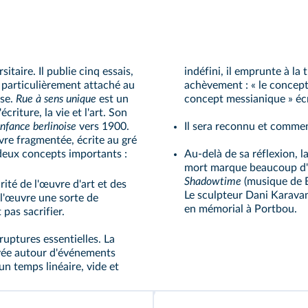
itaire. Il publie cinq essais,
indéfini, il emprunte à la
 particulièrement attaché au
achèvement : « le concept 
èse.
Rue à sens unique
est un
concept messianique » écr
criture, la vie et l'art. Son
nfance berlinoise
vers 1900.
Il sera reconnu et commen
vre fragmentée, écrite au gré
 deux concepts importants :
Au-delà de sa réflexion, l
mort marque beaucoup d'a
Shadowtime
(musique de B
rité de l'œuvre d'art et des
Le sculpteur Dani Karavan
 l'œuvre une sorte de
en mémorial à Portbou.
pas sacrifier.
ruptures essentielles. La
oyée autour d'événements
un temps linéaire, vide et