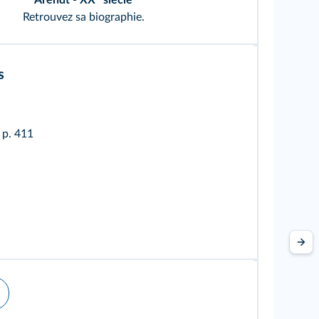
Arendt
- XX
siècle
Retrouvez
sa biographie
.
s
l
p. 411