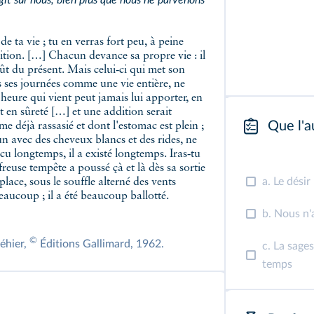
git sur nous, bien plus que nous ne parvenons
sition. […] Chacun devance sa propre vie : il
ût du présent. Mais celui‑ci qui met son
s ses journées comme une vie entière, ne
'heure qui vient peut jamais lui apporter, en
nt en sûreté […] et une addition serait
Que l'au
déjà rassasié et dont l'estomac est plein ;
u'un avec des cheveux blancs et des rides, ne
écu longtemps, il a existé longtemps. Iras‑tu
euse tempête a poussé çà et là dès sa sortie
a. Le désir
lace, sous le souffle alterné des vents
eaucoup ; il a été beaucoup ballotté.
b. Nous n'
©
réhier,
Éditions Gallimard, 1962.
c. La sage
temps