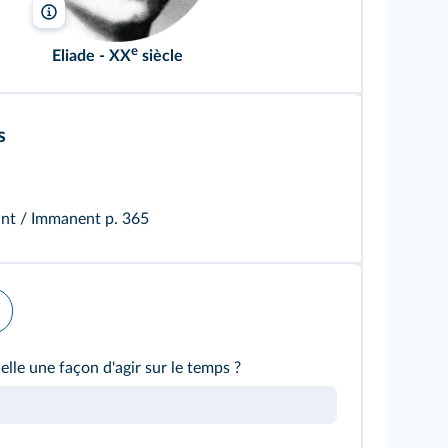
Crislia/Wikimedia
e
Eliade
- XX
siècle
s
ant / Immanent
p. 365
-elle une façon d'agir sur le temps ?