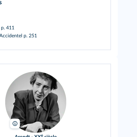
s
l
p. 411
 Accidentel
p. 251
Fred Stein/Bridgeman
e