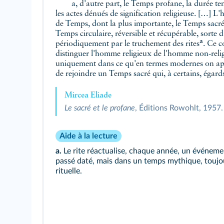
a, d'autre part, le Temps profane, la durée te
les actes dénués de signification religieuse. […] L
de Temps, dont la plus importante, le Temps sacré
Temps circulaire, réversible et récupérable,
sorte d
a
périodiquement par le truchement des rites
. Ce c
distinguer l'homme religieux de l'homme non-religi
uniquement dans ce qu'en termes modernes on appell
de rejoindre un Temps sacré qui, à certains, égard
Mircea Eliade
Le sacré et le profane
, Éditions Rowohlt, 1957.
Aide à la lecture
a.
Le rite réactualise, chaque année, un événeme
passé daté, mais dans un temps mythique, touj
rituelle.