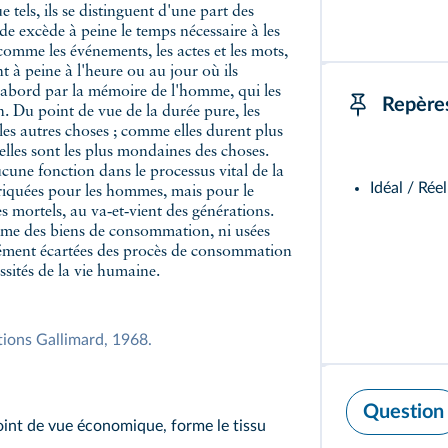
e tels, ils se distinguent d'une part des
 excède à peine le temps nécessaire à les
 comme les événements, les actes et les mots,
t à peine à l'heure ou au jour où ils
d'abord par la mémoire de l'homme, qui les
Repère
ion. Du point de vue de la durée pure, les
les autres choses ; comme elles durent plus
lles sont les plus mondaines des choses.
ucune fonction dans le processus vital de la
Idéal / Rée
abriquées pour les hommes, mais pour le
es mortels, au va‑et‑vient des générations.
me des biens de consommation, ni usées
érément écartées des procès de consommation
essités de la vie humaine.
ions Gallimard, 1968.
Question
point de vue économique, forme le tissu