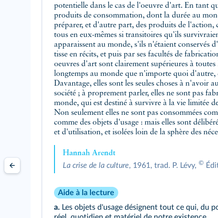
potentielle dans le cas de l'oeuvre d'art. En tant qu
produits de consommation, dont la durée au monde
préparer, et d'autre part, des produits de l'action,
tous en eux-mêmes si transitoires qu'ils survivraien
apparaissent au monde, s'ils n'étaient conservés 
tisse en récits, et puis par ses facultés de fabricat
oeuvres d'art sont clairement supérieures à toutes 
longtemps au monde que n'importe quoi d'autre, e
Davantage, elles sont les seules choses à n'avoir a
société ; à proprement parler, elles ne sont pas f
monde, qui est destiné à survivre à la vie limitée d
Non seulement elles ne sont pas consommées com
comme des objets d'usage : mais elles sont délib
et d'utilisation, et isolées loin de la sphère des néc
Hannah Arendt
©
La crise de la culture
, 1961, trad. P. Lévy,
Édit
Aide à la lecture
a.
Les objets d'usage désignent tout ce qui, du 
réel, quotidien et matériel de notre existence.