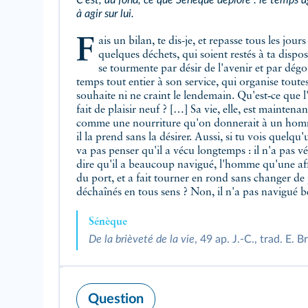
C'est, au fond, ce que Sénèque déplore : le temps a
à agir sur lui.
Fais un bilan, te dis-je, et repasse tous les jours de ta vie ; tu en verras fort peu, à peine
quelques déchets, qui soient restés à ta dispo
se tourmente par désir de l'avenir et par dégo
temps tout entier à son service, qui organise toute
souhaite ni ne craint le lendemain. Qu'est‑ce que l
fait de plaisir neuf ? […] Sa vie, elle, est maintena
comme une nourriture qu'on donnerait à un homme 
il la prend sans la désirer. Aussi, si tu vois quelq
va pas penser qu'il a vécu longtemps : il n'a pas v
dire qu'il a beaucoup navigué, l'homme qu'une affr
du port, et a fait tourner en rond sans changer de p
déchaînés en tous sens ? Non, il n'a pas navigué b
Sénèque
De la brièveté de la vie
, 49 ap. J.-C., trad. E. B
Question