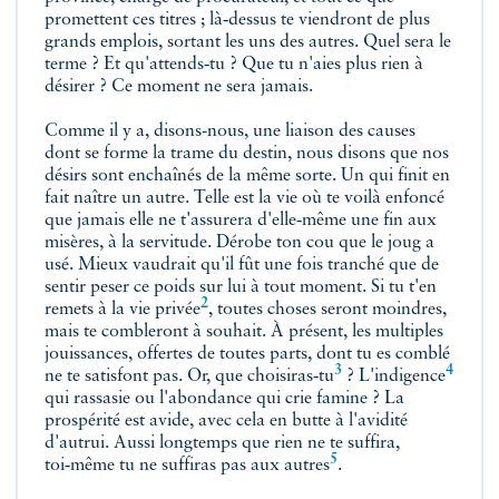
promettent ces titres ; là‑dessus te viendront de plus
grands emplois, sortant les uns des autres. Quel sera le
terme ? Et qu'attends‑tu ? Que tu n'aies plus rien à
désirer ? Ce moment ne sera jamais.
Comme il y a, disons-nous, une liaison des causes
dont se forme la trame du destin, nous disons que nos
désirs sont enchaînés de la même sorte. Un qui finit en
fait naître un autre. Telle est la vie où te voilà enfoncé
que jamais elle ne t'assurera d'elle‑même une fin aux
misères, à la servitude. Dérobe ton cou que le joug a
usé. Mieux vaudrait qu'il fût une fois tranché que de
sentir peser ce poids sur lui à tout moment. Si tu t'en
2
remets à
la vie privée
, toutes choses seront moindres,
mais te combleront à souhait. À présent, les multiples
jouissances, offertes de toutes parts, dont tu es comblé
3
4
ne te satisfont pas. Or,
que choisiras‑tu
?
L'indigence
qui rassasie ou l'abondance qui crie famine ? La
prospérité est avide, avec cela en butte à l'avidité
d'autrui. Aussi longtemps que rien ne te suffira,
5
toi‑même tu ne suffiras pas aux autres
.