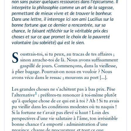
non sans puiser quelques ressources dans l'épicurisme. Il
interprète la philosophie comme un art de la sagesse,
permettant de mieux vivre et de trouver le bonheur.
Dans une lettre, il interroge ici son ami Lucilius sur la
bonne fortune que ce dernier a rencontrée, sur sa
chance, le faisant réfléchir sur le véritable prix des
choses et sur ce que promet le choix de la pauvreté
volontaire (ou sobriété) qui est le sien.
Soustrais‑toi, si tu peux, au tracas de tes affaires ;
sinon arrache‑toi de là. Nous avons suffisamment
gaspillé de jours. Commençons, dans la vieillesse,
à plier bagage. Pourrait‑on nous en vouloir ? Nous
avons vécu dans le ressac ; mourons au port [...].
Les grandes choses ne s'achètent pas à bas prix. Pèse
1
l'alternative
: préfères‑tu renoncer à toi‑même plutôt
qu'à quelque chose de ce qui est à toi ? Ah ! Si tu avais
pu vieillir dans les conditions modestes où tu naquis !
Si la fortune ne t'avait pas élevé si haut ! Loin des
perspectives d'une vie salutaire à l'âme, ton irrésistible
bonne chance t'a emporté : administration d'une
province, charge de procurateur, et tout ce que