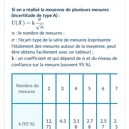
Si on a réalisé la moyenne de plusieurs mesures
(incertitude de type A) :
σ
U
(
)
=
k
X
n
n
: le nombre de mesures ;
σ
: l'écart-type de la série de mesures (représente
l'étalement des mesures autour de la moyenne, peut
être obtenu facilement avec un tableur) ;
k
n
: un coefficient et qui dépend de
et du niveau de
confiance sur la mesure (souvent 95 %).
Nombre de
2
3
4
5
6
7
mesures
12,
4,3
3,1
2,7
2,5
2,4
k (95 %)
71
8
8
7
5