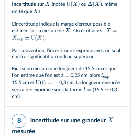
U
(
)
Δ
(
)
X
X
X
Incertitude sur
(notée
ou
, même
X
unité que
)
L'incertitude indique la marge d'erreur possible
.
=
X
X
estimée sur la mesure de
On écrit alors :
±
U
(
)
.
X
X
e
x
p
Par convention, l'incertitude s'exprime avec un seul
chiffre significatif arrondi au supérieur.
Ex. :
si on mesure une longueur de 15,5 cm et que
±
=
l
l'on estime que l'on est à
0,25 cm, alors
e
x
p
U
(
)
=
±
l
15,5 cm et
0,3 cm. La longueur mesurée
=
±
l
sera alors exprimée sous la forme
(15,5
0,3
cm).
X
Incertitude sur une grandeur
B
mesurée