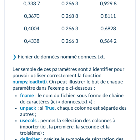
0,333 7
0,266 3
0,929 8
0,3670
0,268 8
0,8111
0,4004
0,266 3
0,6828
0,4338
0,266 3
0,564 2
❯
Fichier de données nommé donnees.txt.
L'ensemble de ces paramètres sont à identifier pour
pouvoir utiliser correctement la fonction
numpy.loadtxt()
. On peut illustrer le but de chaque
paramètre dans l'exemple ci-dessous :
fname
: le nom du fichier, sous forme de chaîne
de caractères (ici « donnees.txt ») ;
unpack
: si
True
, chaque colonne est séparée des
autres ;
usecols
: permet la sélection des colonnes à
importer (ici, la première, la seconde et la
troisième) ;
delimiter
: précise le symbole de séparation des