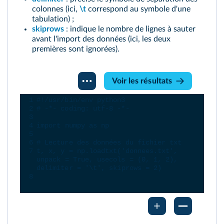
colonnes (ici,
\t
correspond au symbole d'une
tabulation) ;
skiprows
: indique le nombre de lignes à sauter
avant l'import des données (ici, les deux
premières sont ignorées).
Console
Voir les résultats
Python
1
#!/usr/bin/env python3
2
# -*- coding: utf-8 -*-
3
4
import
numpy
as
np
5
6
# Lecture des données du fichier txt
7
t
, 
x
, 
y
=
np
.
loadtxt
(
'donnees.txt'
, 
unpack
=
True
, 
usecols
=
 (
0
, 
1
, 
2
), 
delimiter
=
'\t'
, 
skiprows
=
2
)
8